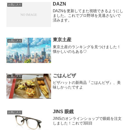
DAZN
お気に入り
DAZNを更新してまた視聴できるようにし
ました。これでプロ野球を見逃さないで
済みます。
東京土産
お気に入り
東京土産のランキングを見つけました！
懐かしいのもある♡
ごはんピザ
お気に入り
ピザハットの新商品『ごはんピザ』、美
味しかったですよ
JINS 眼鏡
お気に入り
JINSのオンラインショップで眼鏡を注文
しました！これで3回目