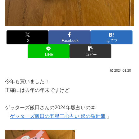
X
Facebook
はてブ
LINE
コピー
2024.01.20
今年も買いました！
正確には去年の年末ですけど
ゲッターズ飯田さんの2024年版占いの本
「
ゲッターズ飯田の五星三心占い 銀の羅針盤
」