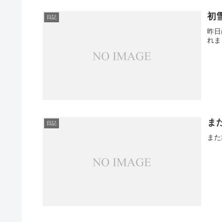
初雪
日記
昨日
れま
ま
日記
また