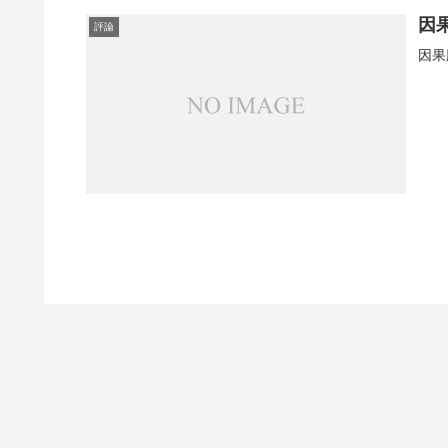
因
評論
因果