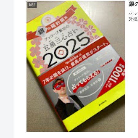
銀の
日記
ゲッ
針盤