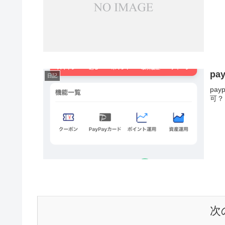
pa
日記
pa
可？
次