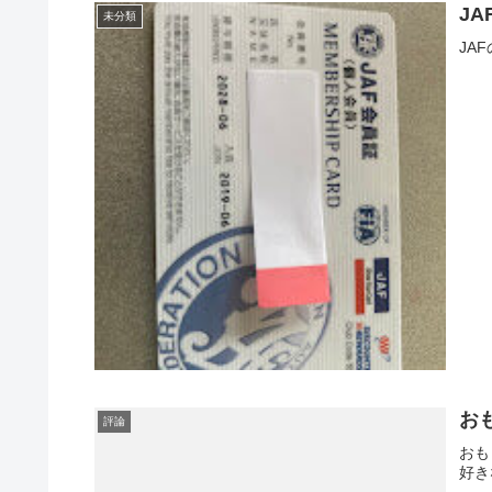
JA
未分類
JA
お
評論
おも
好き