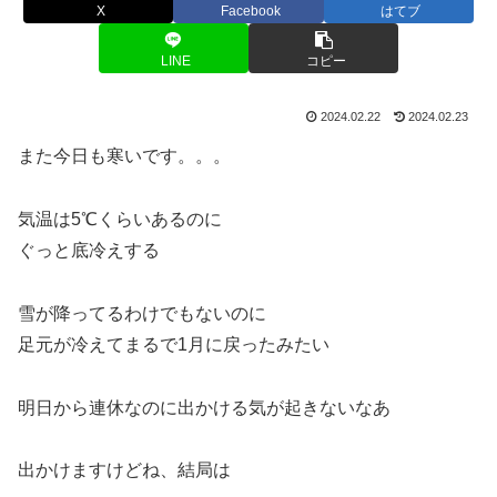
X
Facebook
はてブ
LINE
コピー
2024.02.22
2024.02.23
また今日も寒いです。。。
気温は5℃くらいあるのに
ぐっと底冷えする
雪が降ってるわけでもないのに
足元が冷えてまるで1月に戻ったみたい
明日から連休なのに出かける気が起きないなあ
出かけますけどね、結局は