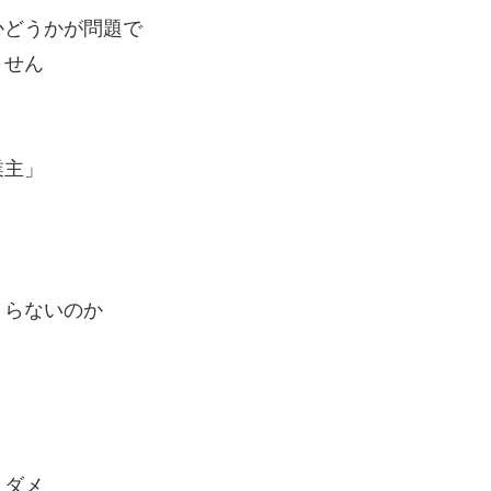
かどうかが問題で
ません
業主」
まらないのか
とダメ