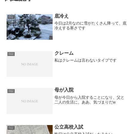
底冷え
日記
今日は2月なのに雪がたくさん降って、底
冷えする寒さです
クレーム
日記
私はクレームは言わないタイプです
母が入院
日記
母が今日から入院することになり、父と
二人の生活に。ああ、気づまりだw
公立高校入試
日記