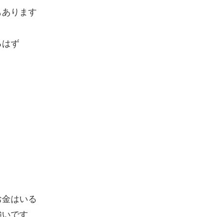
もあります
るはず
お金はいる
強いです