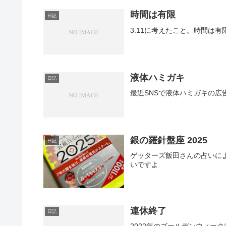
時間は有限
日記
3.11に考えたこと。時間は
液体ハミガキ
日記
最近SNSで液体ハミガキの広
銀の羅針盤座 2025
日記
ゲッターズ飯田さんの占いによ
いですよ
連休終了
日記