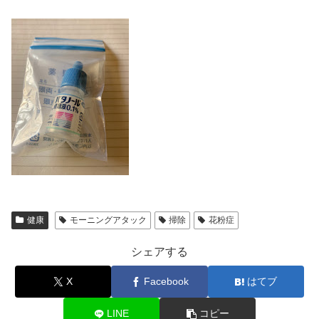
健康
モーニングアタック
掃除
花粉症
シェアする
X
Facebook
はてブ
LINE
コピー