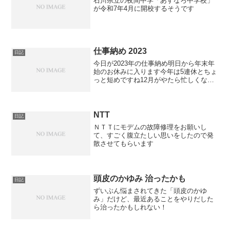
石川県立の夜間中学「あすなろ中学校」
が令和7年4月に開校するそうです
仕事納め 2023
日記
今日が2023年の仕事納め明日から年末年
始のお休みに入ります今年は5連休とちょ
っと短めですね12月がやたら忙しくなっ
て日々仕事に追われるうちにもう年明け
という感じ今年は良く働いた気がします
新しい仕事も入ったし、来年以降が楽し
みでもあります計...
NTT
日記
ＮＴＴにモデムの故障修理をお願いし
て、すごく腹立たしい思いをしたので発
散させてもらいます
頭皮のかゆみ 治ったかも
日記
ずいぶん悩まされてきた「頭皮のかゆ
み」だけど、最近あることをやりだした
ら治ったかもしれない！