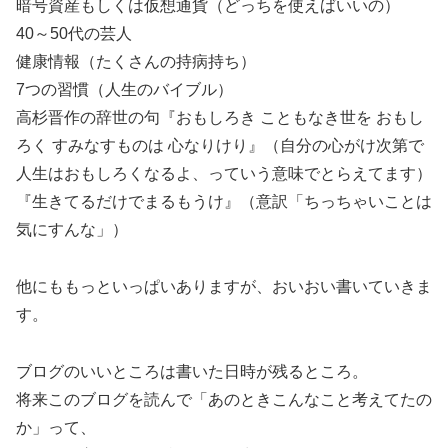
暗号資産もしくは仮想通貨（どっちを使えばいいの）
40～50代の芸人
健康情報（たくさんの持病持ち）
7つの習慣（人生のバイブル）
高杉晋作の辞世の句『おもしろき こともなき世を おもし
ろく すみなすものは 心なりけり』（自分の心がけ次第で
人生はおもしろくなるよ、っていう意味でとらえてます）
『生きてるだけでまるもうけ』（意訳「ちっちゃいことは
気にすんな」）
他にももっといっぱいありますが、おいおい書いていきま
す。
ブログのいいところは書いた日時が残るところ。
将来このブログを読んで「あのときこんなこと考えてたの
か」って、