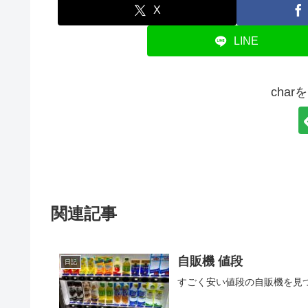
X
LINE
cha
関連記事
自販機 値段
日記
すごく安い値段の自販機を見