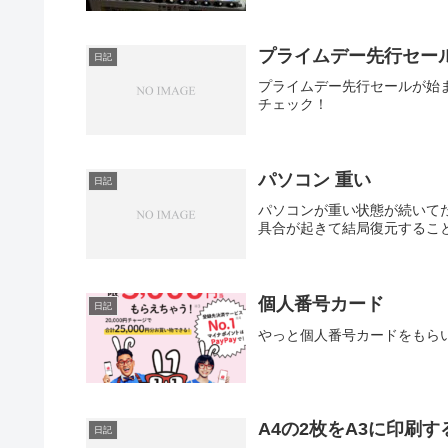
プライムデー先行セー
日記
プライムデー先行セールが始ま
チェック！
パソコン 重い
日記
パソコンが重い状態が続いて
具合が起きて結局復元するこ
個人番号カード
日記
やっと個人番号カードをもら
A4の2枚をA3に印刷す
日記