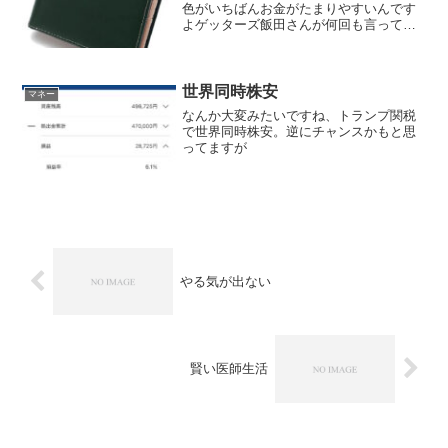
色がいちばんお金がたまりやすいんです
よゲッターズ飯田さんが何回も言ってま
すしかも今日は☆の日開運の日なんです
これもゲッターズ飯田さんの占いこの日
に買い物や決断をするといいお昼からイ
オンモールへ緑の財布目当...
世界同時株安
マネー
なんか大変みたいですね、トランプ関税
で世界同時株安。逆にチャンスかもと思
ってますが
やる気が出ない
賢い医師生活