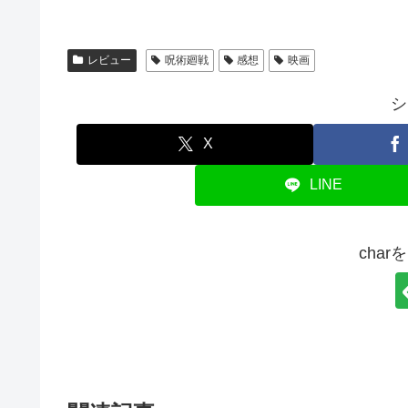
レビュー
呪術廻戦
感想
映画
シ
X
LINE
cha