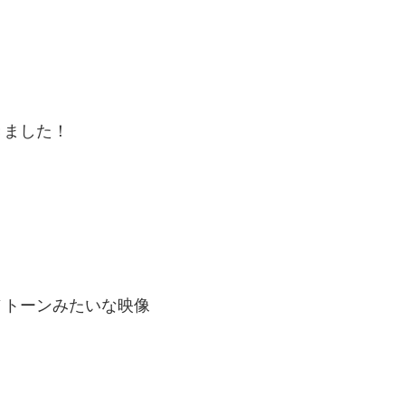
－
きました！
ノトーンみたいな映像