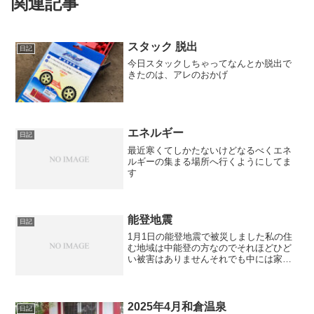
関連記事
スタック 脱出
日記
今日スタックしちゃってなんとか脱出で
きたのは、アレのおかげ
エネルギー
日記
最近寒くてしかたないけどなるべくエネ
ルギーの集まる場所へ行くようにしてま
す
能登地震
日記
1月1日の能登地震で被災しました私の住
む地域は中能登の方なのでそれほどひど
い被害はありませんそれでも中には家が
半壊したり、傾いてしまったり停電はな
かったのですが、1日から断水していまし
たようやく5日お昼頃に水道から水が出
て、少しホッとしまし...
2025年4月和倉温泉
日記