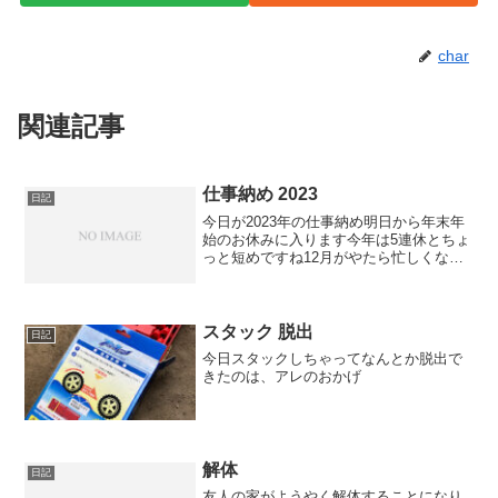
char
関連記事
仕事納め 2023
日記
今日が2023年の仕事納め明日から年末年
始のお休みに入ります今年は5連休とちょ
っと短めですね12月がやたら忙しくなっ
て日々仕事に追われるうちにもう年明け
という感じ今年は良く働いた気がします
新しい仕事も入ったし、来年以降が楽し
みでもあります計...
スタック 脱出
日記
今日スタックしちゃってなんとか脱出で
きたのは、アレのおかげ
解体
日記
友人の家がようやく解体することになり