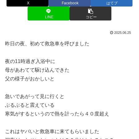
X
Facebook
はてブ
LINE
コピー
2025.06.25
昨日の夜、初めて救急車を呼びました
夜の11時過ぎ入浴中に
母があわてて駆け込んできた
父の様子がおかしいと
急いであがって見に行くと
ぶるぶると震えている
寒気がするというので熱を計ったら４０度超え
これはヤバいと救急車に来てもらいました