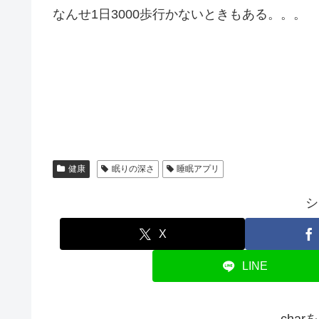
なんせ1日3000歩行かないときもある。。。
健康
眠りの深さ
睡眠アプリ
シ
X
LINE